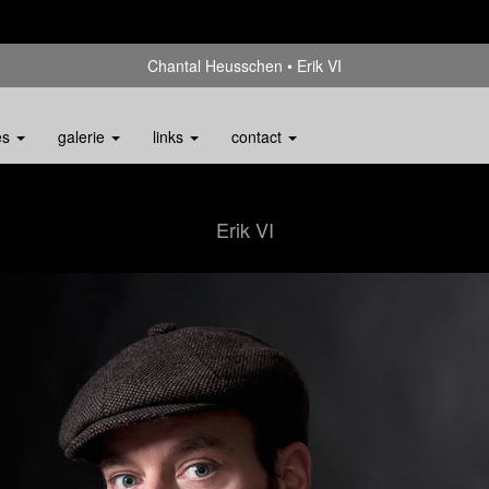
Chantal Heusschen
Erik VI
es
galerie
links
contact
Erik VI