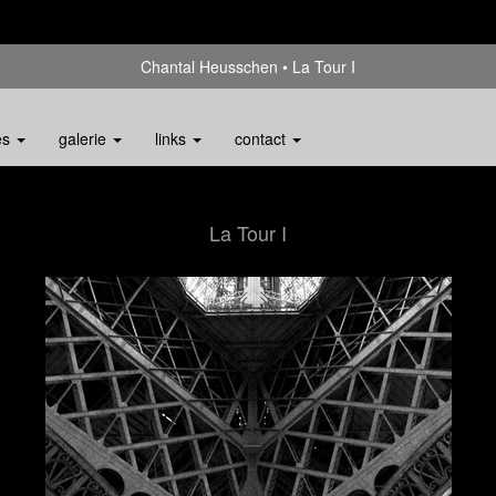
Chantal Heusschen
La Tour I
es
galerie
links
contact
La Tour I