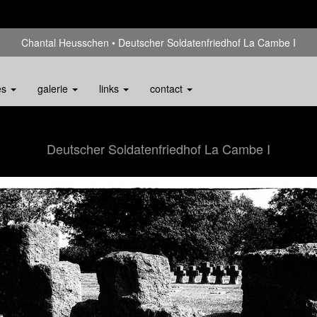
Chantal Heusschen
Deutscher Soldatenfriedhof La Cambe I
es
galerie
links
contact
Deutscher Soldatenfriedhof La Cambe I